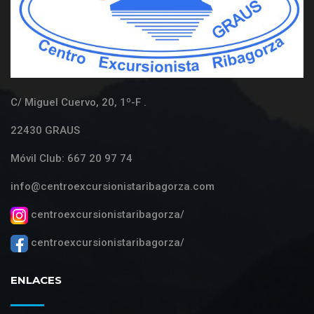
C/ Miguel Cuervo, 20, 1º-F .
22430 GRAUS
Móvil Club: 667 20 97 74
info@centroexcursionistaribagorza.com
centroexcursionistaribagorza/
centroexcursionistaribagorza/
ENLACES